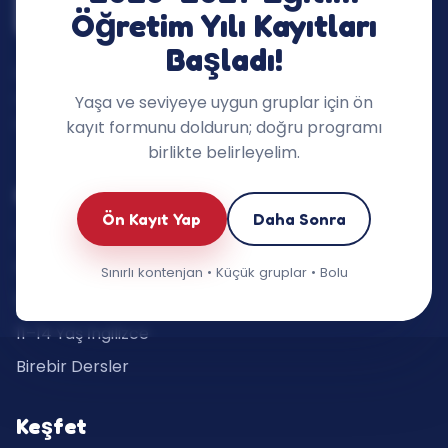
Öğretim Yılı Kayıtları
Başladı!
İngilizceyi dersin dışına taşıyan, çocukların
merakını ve konuşma cesaretini destekleyen
Yaşa ve seviyeye uygun gruplar için ön
öğrenme ekosistemi.
kayıt formunu doldurun; doğru programı
birlikte belirleyelim.
Eğitimlerimiz
Ön Kayıt Yap
Daha Sonra
Oyun Grupları (3–5 yaş)
6–7 Yaş İngilizce
Sınırlı kontenjan • Küçük gruplar • Bolu
8–10 Yaş İngilizce
11–14 Yaş İngilizce
Birebir Dersler
Keşfet