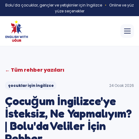
Bolu’da çocuklar, gençler ve yetişkinler için İngilizce
•
Online ve yüz
yüze seçenekler
← Tüm rehber yazıları
çocuklar için İngilizce
24 Ocak 2026
Çocuğum İngilizce'ye
İsteksiz, Ne Yapmalıyım?
| Bolu'da Veliler İçin
Rehber