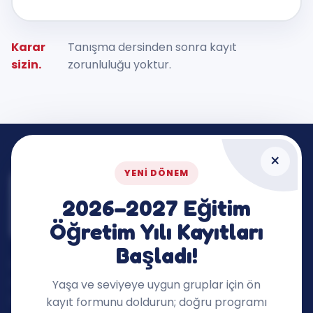
Karar
Tanışma dersinden sonra kayıt
sizin.
zorunluluğu yoktur.
×
YENI DÖNEM
2026–2027 Eğitim
Öğretim Yılı Kayıtları
Başladı!
İngilizceyi dersin dışına taşıyan, çocukların
merakını ve konuşma cesaretini destekleyen
Yaşa ve seviyeye uygun gruplar için ön
öğrenme ekosistemi.
kayıt formunu doldurun; doğru programı