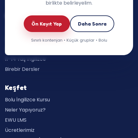
birlikte belirleyelim.
Eğitimlerimiz
Ön Kayıt Yap
Daha Sonra
Oyun Grupları (3–5 yaş)
6–7 Yaş İngilizce
Sınırlı kontenjan • Küçük gruplar • Bolu
8–10 Yaş İngilizce
11–14 Yaş İngilizce
Birebir Dersler
Keşfet
Bolu İngilizce Kursu
Neler Yapıyoruz?
EWU LMS
Ücretlerimiz