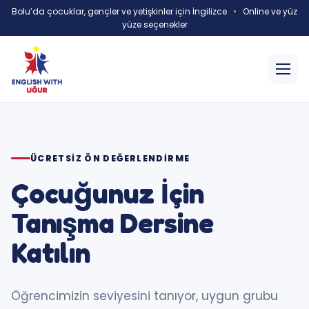
Bolu’da çocuklar, gençler ve yetişkinler için İngilizce
•
Online ve yüz
yüze seçenekler
ÜCRETSIZ ÖN DEĞERLENDIRME
Çocuğunuz İçin
Tanışma Dersine
Katılın
Öğrencimizin seviyesini tanıyor, uygun grubu