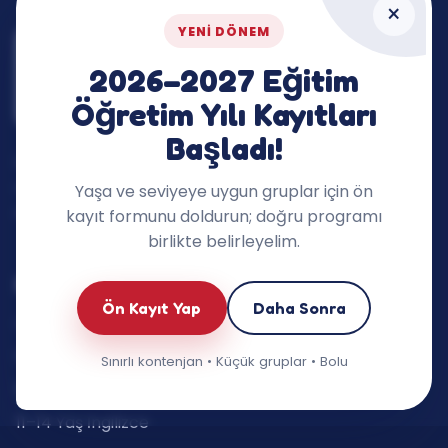
×
YENI DÖNEM
2026–2027 Eğitim
Öğretim Yılı Kayıtları
Başladı!
İngilizceyi dersin dışına taşıyan, çocukların
merakını ve konuşma cesaretini destekleyen
Yaşa ve seviyeye uygun gruplar için ön
öğrenme ekosistemi.
kayıt formunu doldurun; doğru programı
birlikte belirleyelim.
Eğitimlerimiz
Ön Kayıt Yap
Daha Sonra
Oyun Grupları (3–5 yaş)
6–7 Yaş İngilizce
Sınırlı kontenjan • Küçük gruplar • Bolu
8–10 Yaş İngilizce
11–14 Yaş İngilizce