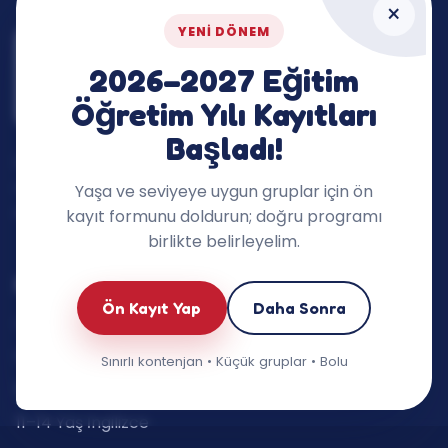
×
YENI DÖNEM
2026–2027 Eğitim
Öğretim Yılı Kayıtları
Başladı!
İngilizceyi dersin dışına taşıyan, çocukların
merakını ve konuşma cesaretini destekleyen
Yaşa ve seviyeye uygun gruplar için ön
öğrenme ekosistemi.
kayıt formunu doldurun; doğru programı
birlikte belirleyelim.
Eğitimlerimiz
Ön Kayıt Yap
Daha Sonra
Oyun Grupları (3–5 yaş)
6–7 Yaş İngilizce
Sınırlı kontenjan • Küçük gruplar • Bolu
8–10 Yaş İngilizce
11–14 Yaş İngilizce