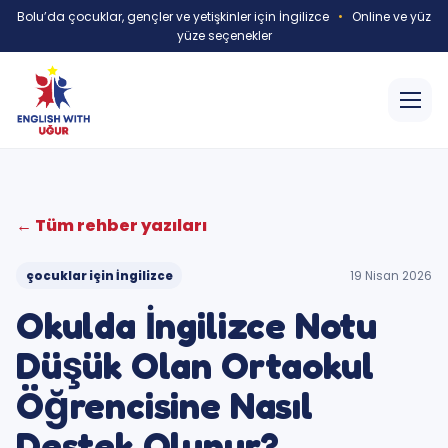
Bolu’da çocuklar, gençler ve yetişkinler için İngilizce
•
Online ve yüz
yüze seçenekler
← Tüm rehber yazıları
çocuklar için İngilizce
19 Nisan 2026
Okulda İngilizce Notu
Düşük Olan Ortaokul
Öğrencisine Nasıl
Destek Olunur?