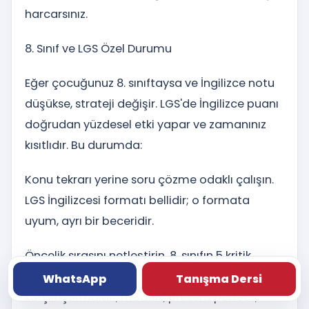
harcarsınız.
8. Sınıf ve LGS Özel Durumu
Eğer çocuğunuz 8. sınıftaysa ve İngilizce notu
düşükse, strateji değişir. LGS'de İngilizce puanı
doğrudan yüzdesel etki yapar ve zamanınız
kısıtlıdır. Bu durumda:
Konu tekrarı yerine soru çözme odaklı çalışın.
LGS İngilizcesi formatı bellidir; o formata
uyum, ayrı bir beceridir.
Öncelik sırasını netleştirin. 8. sınıfın 5 kritik
ünitesi vardır (genelde tenses
WhatsApp
Tanışma Dersi
karşılaştırmaları, modals, present perfect,